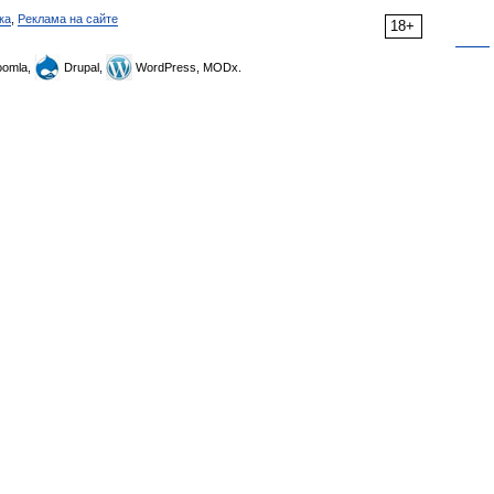
ка
,
Реклама на сайте
18+
omla,
Drupal,
WordPress, MODx.