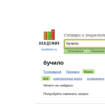
Словари и энциклоп
academic.ru
Толкования
Переводы
бучило
Толкование
Перевод
Книги
все
электронные книги
аудиокниги
Ничего не найдено.
Попробуйте изменить запрос